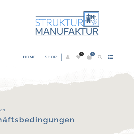
0
0
HOME
SHOP
gen
häftsbedingungen