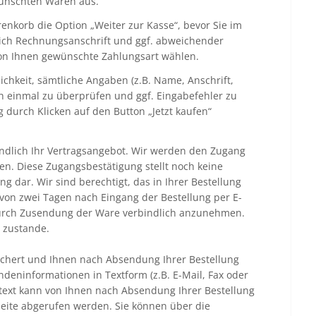
wünschten Waren aus.
enkorb die Option „Weiter zur Kasse“, bevor Sie im
eßlich Rechnungsanschrift und ggf. abweichender
von Ihnen gewünschte Zahlungsart wählen.
lichkeit, sämtliche Angaben (z.B. Name, Anschrift,
ch einmal zu überprüfen und ggf. Eingabefehler zu
g durch Klicken auf den Button „Jetzt kaufen“
bindlich Ihr Vertragsangebot. Wir werden den Zugang
en. Diese Zugangsbestätigung stellt noch keine
g dar. Wir sind berechtigt, das in Ihrer Bestellung
von zwei Tagen nach Eingang der Bestellung per E-
 durch Zusendung der Ware verbindlich anzunehmen.
 zustande.
ichert und Ihnen nach Absendung Ihrer Bestellung
eninformationen in Textform (z.B. E-Mail, Fax oder
gstext kann von Ihnen nach Absendung Ihrer Bestellung
seite abgerufen werden. Sie können über die